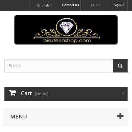
Contact us
Sign in
English
EUR
Cart
(empty)
MENU