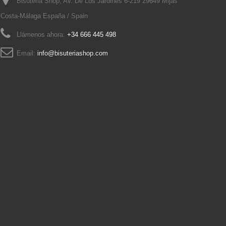
Bisuteria Shop, Av. De Los Jardines 6-219 29649 Mijas
Costa-Málaga España / Spain
Llámenos ahora:
+34 666 445 498
Email:
info@bisuteriashop.com