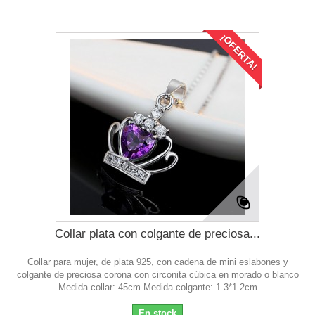
¡OFERTA!
Collar plata con colgante de preciosa...
Collar para mujer, de plata 925, con cadena de mini eslabones y
colgante de preciosa corona con circonita cúbica en morado o blanco
Medida collar: 45cm Medida colgante: 1.3*1.2cm
En stock