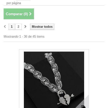
por página
Comparar (
0
)
1
2
Mostrar todos
Mostrando 1 - 36 de 45 items