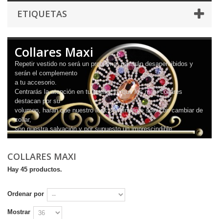
ETIQUETAS
Collares Maxi
Repetir vestido no será un problema, pasarán desapercibidos y
serán el complemento
a tu accesorio.
Centrarás la atención en tu cuello, ya que los maxi collares
destacan por su
volumen, harán que nuestro look se reinvente sólo con cambiar de
collar,
son nuestra salvación y por supuesto un imprescindible.
COLLARES MAXI
Hay 45 productos.
Ordenar por
Mostrar