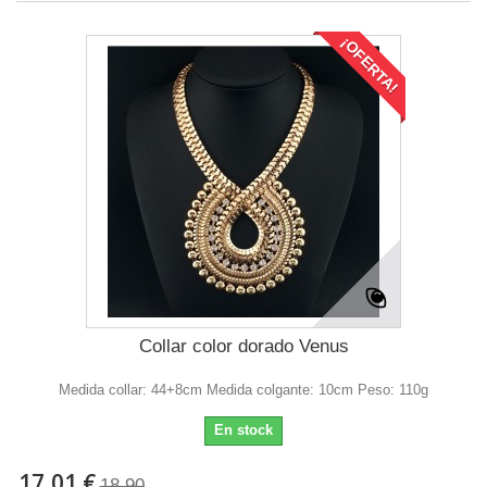
¡OFERTA!
Collar color dorado Venus
Medida collar: 44+8cm Medida colgante: 10cm Peso: 110g
En stock
17,01 €
18,90