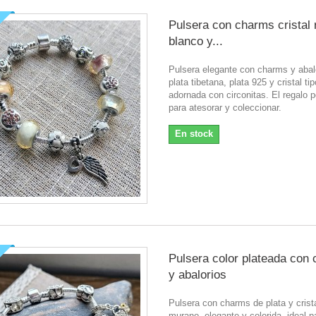
Pulsera con charms cristal 
blanco y...
Pulsera elegante con charms y abal
plata tibetana, plata 925 y cristal t
adornada con circonitas. El regalo p
para atesorar y coleccionar.
En stock
Pulsera color plateada con
y abalorios
Pulsera con charms de plata y crist
murano, elegante y colorida, ideal p