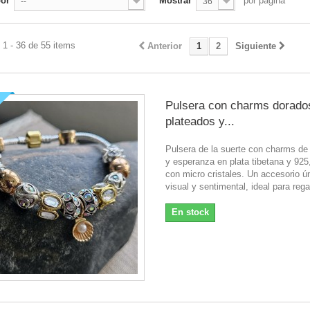
por
Mostrar
por página
--
36
1 - 36 de 55 items
Anterior
1
2
Siguiente
Pulsera con charms dorado
plateados y...
Pulsera de la suerte con charms de
y esperanza en plata tibetana y 925
con micro cristales. Un accesorio ú
visual y sentimental, ideal para rega
En stock